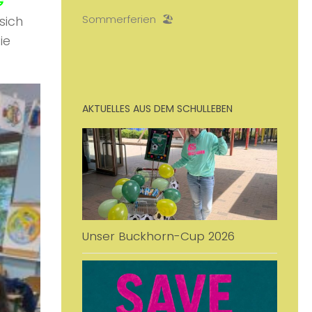
G
Sommerferien 🏖️​
sich
ie
​
AKTUELLES AUS DEM SCHULLEBEN
Unser Buckhorn-Cup 2026