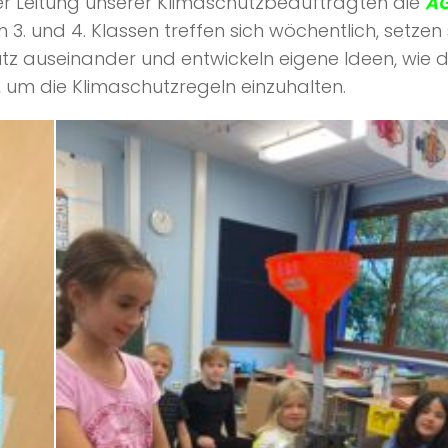
der Leitung unserer Klimaschutzbeauftragten die
A
 3. und 4. Klassen treffen sich wöchentlich, setzen 
 auseinander und entwickeln eigene Ideen, wie d
 um die Klimaschutzregeln einzuhalten.