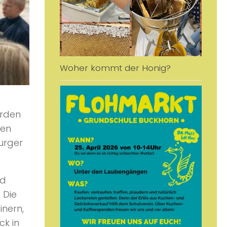
Woher kommt der Honig?
erden
Den
urger
nd
 Die
inern,
ck in