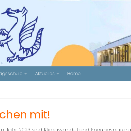
agsschule
Aktuelles
Home
chen mit!
im Jahr 2023 sind Klimawandel und Energiesparen i